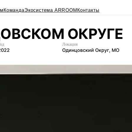
ем
Команда
Экосистема ARROOM
Контакты
ОВСКОМ ОКРУГЕ
Год
Локация
2
0
2
2
О
д
и
н
ц
о
в
с
к
и
й
О
к
р
у
г
,
М
О