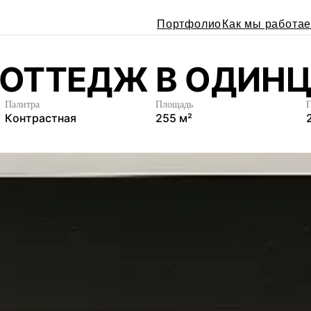
Портфолио
Как мы работа
ОТТЕДЖ В ОДИНЦ
Палитра
Площадь
К
о
н
т
р
а
с
т
н
а
я
2
5
5
м
²