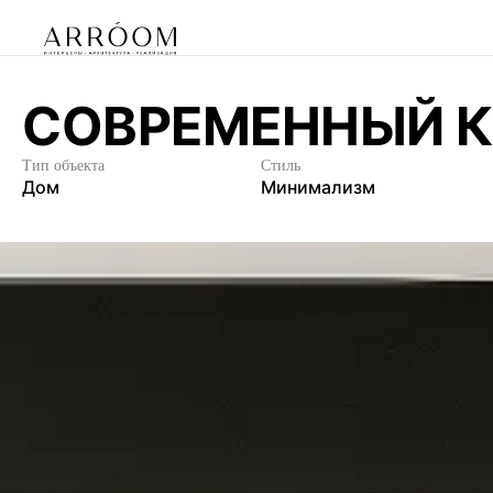
СОВРЕМЕННЫЙ К
Тип объекта
Стиль
Д
о
м
М
и
н
и
м
а
л
и
з
м