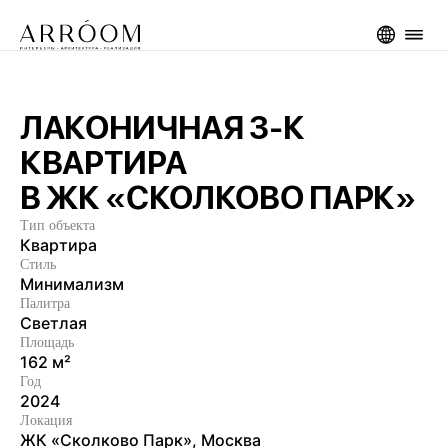
ЛАКОНИЧНАЯ 3-К
КВАРТИРА
В ЖК «СКОЛКОВО ПАРК»
Тип объекта
К
в
а
р
т
и
р
а
Стиль
М
и
н
и
м
а
л
и
з
м
Палитра
С
в
е
т
л
а
я
Площадь
1
6
2
м
²
Год
2
0
2
4
Локация
Ж
К
«
С
к
о
л
к
о
в
о
П
а
р
к
»
,
М
о
с
к
в
а