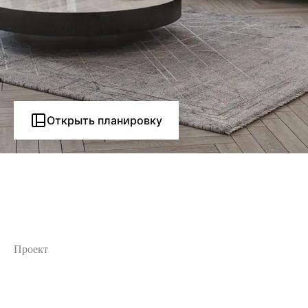
Открыть планировку
Проект
В
и
з
у
а
л
и
з
а
ц
и
и
и
н
т
е
р
ь
е
р
а