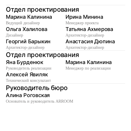
Н
а
д
п
р
о
е
к
т
о
м
р
а
б
о
т
а
л
и
В процессе ремонта были отдельные сложности
Отдел проектирования
со стороны подрядчиков, но команда держала
ситуацию под контролем. Основные этапы шли в
Марина Калинина
Ирина Минина
согласованные сроки, а если возникали вопросы,
Ведущий дизайнер
Менеджер проекта
Ольга Халилова
Татьяна Ахмерова
они решались быстро и профессионально. Сейчас
Дизайнер
Архитектор-дизайнер
могу сказать, что интерьером полностью
Георгий Барыкин
Анастасия Дюпина
довольна — ничего не раздражает и ничего не
Архитектор-дизайнер
Архитектор-дизайнер
хотелось бы переделать.
Отдел проектирования
Елена
Яна Бурденюк
Марина Калинина
Руководитель реализации
Менеджер по реализации
Алексей Явиляк
Технический консультант
Руководитель бюро
Алина Роговская
Основатель и руководитель ARROOM