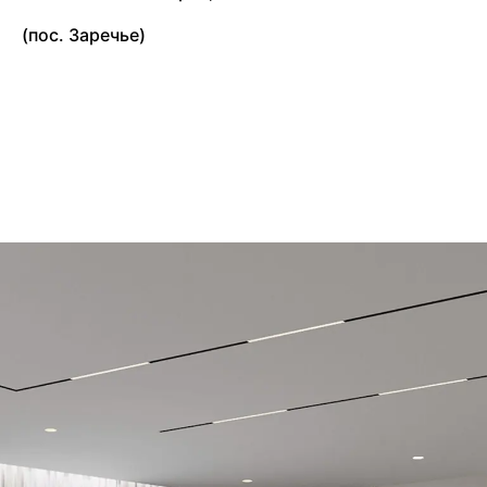
(
п
о
с
.
З
а
р
е
ч
ь
е
)