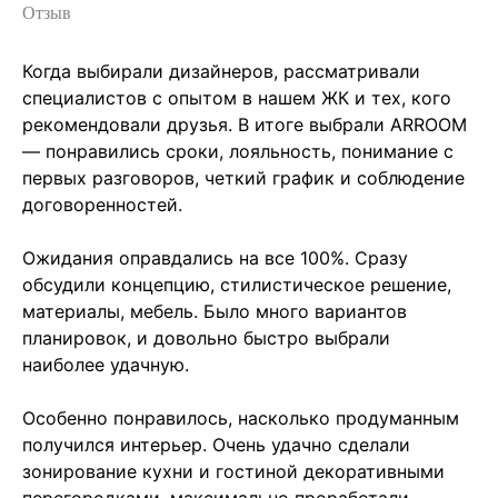
Отзыв
М
н
е
н
и
е
к
л
и
е
н
т
а
о
п
р
о
е
к
т
е
Когда выбирали дизайнеров, рассматривали
специалистов с опытом в нашем ЖК и тех, кого
рекомендовали друзья. В итоге выбрали ARROOM
— понравились сроки, лояльность, понимание с
первых разговоров, четкий график и соблюдение
договоренностей.
Ожидания оправдались на все 100%. Сразу
обсудили концепцию, стилистическое решение,
материалы, мебель. Было много вариантов
планировок, и довольно быстро выбрали
наиболее удачную.
Особенно понравилось, насколько продуманным
получился интерьер. Очень удачно сделали
зонирование кухни и гостиной декоративными